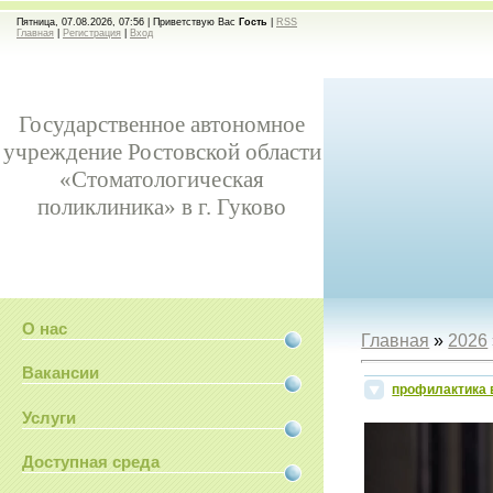
Пятница, 07.08.2026, 07:56 |
Приветствую Вас
Гость
|
RSS
Главная
|
Регистрация
|
Вход
Государственное автономное
учреждение Ростовской области
«Стоматологическая
поликлиника» в г. Гуково
О нас
Главная
»
2026
Вакансии
профилактика 
Услуги
Доступная среда