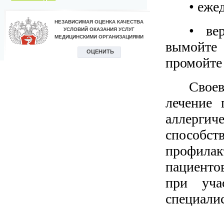
• еже
• ве
вымойте
промойте 
Своев
лечение 
аллерги
способст
профила
пациенто
при уча
специалис