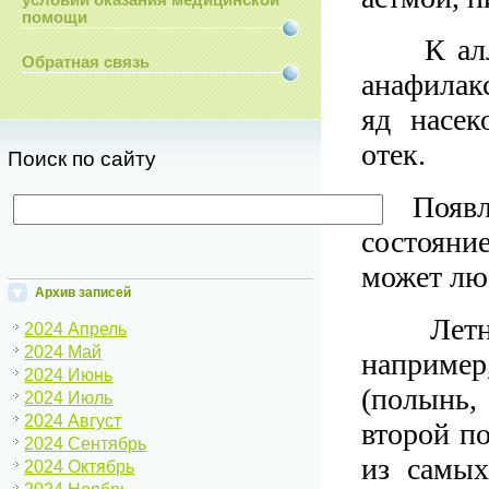
условий оказания медицинской
помощи
К алл
Обратная связь
анафилакс
яд насек
отек.
Поиск по сайту
Появ
состояни
может лю
Архив записей
Летн
2024 Апрель
2024 Май
например
2024 Июнь
(полынь,
2024 Июль
2024 Август
второй по
2024 Сентябрь
из самых
2024 Октябрь