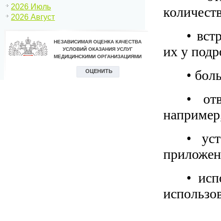
2026 Июль
количеств
2026 Август
• вст
их у подр
• бол
• от
например,
• ус
приложен
• исп
использов