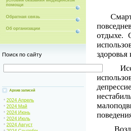
условий оказания медицинской
помощи
Смар
Обратная связь
повседне
Об организации
отдыхе. 
использ
здоровья 
Поиск по сайту
Иссл
использ
депресси
Архив записей
нестаб
2024 Апрель
малопод
2024 Май
2024 Июнь
поведени
2024 Июль
2024 Август
Возде
2024 Сентябрь